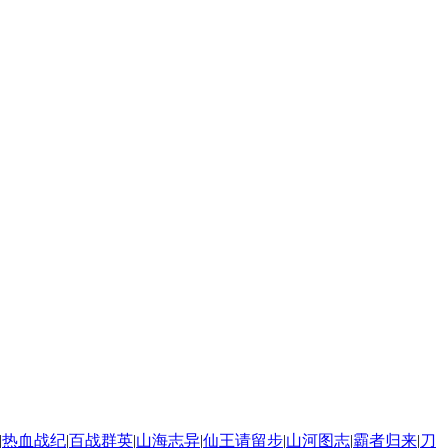
|
热血战纪
|
百战群英
|
山海志异
|
仙王请留步
|
山河图志
|
霸者归来
|
刀