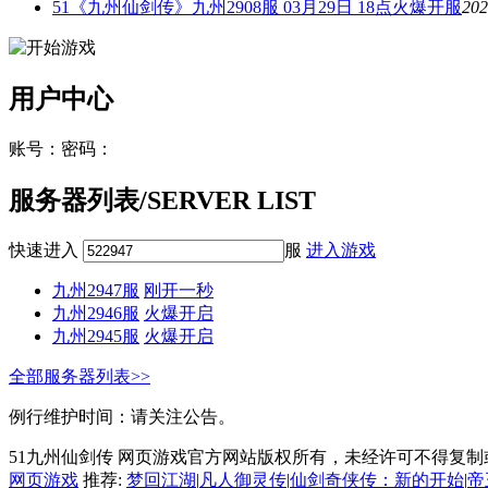
51《九州仙剑传》九州2908服 03月29日 18点火爆开服
202
用户中心
账号：
密码：
服务器列表
/SERVER LIST
快速进入
服
进入游戏
九州2947服
刚开一秒
九州2946服
火爆开启
九州2945服
火爆开启
全部服务器列表>>
例行维护时间：请关注公告。
51九州仙剑传 网页游戏官方网站版权所有，未经许可不得复制
网页游戏
推荐:
梦回江湖
|
凡人御灵传
|
仙剑奇侠传：新的开始
|
帝