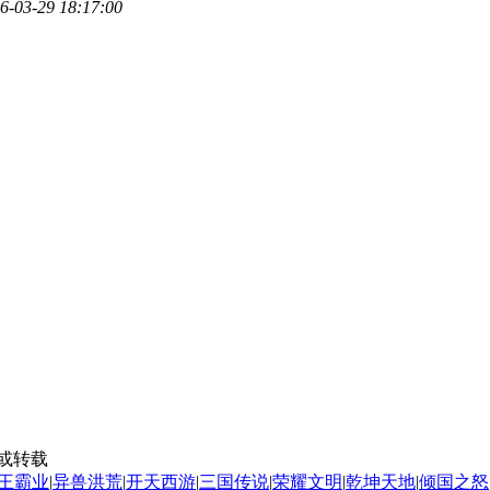
6-03-29 18:17:00
或转载
王霸业
|
异兽洪荒
|
开天西游
|
三国传说
|
荣耀文明
|
乾坤天地
|
倾国之怒