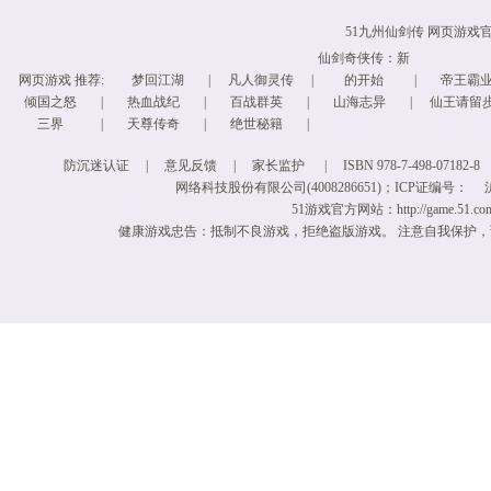
51九州仙剑传 网页游
仙剑奇侠传：新
网页游戏
推荐:
梦回江湖
|
凡人御灵传
|
的开始
|
帝王霸
倾国之怒
|
热血战纪
|
百战群英
|
山海志异
|
仙王请留
三界
|
天尊传奇
|
绝世秘籍
|
防沉迷认证
|
意见反馈
|
家长监护
|
ISBN 978-7-498-07182-8
网络科技股份有限公司(4008286651)；ICP证编号：
沪
51游戏官方网站：http://game.51.com/ 
健康游戏忠告：抵制不良游戏，拒绝盗版游戏。 注意自我保护，